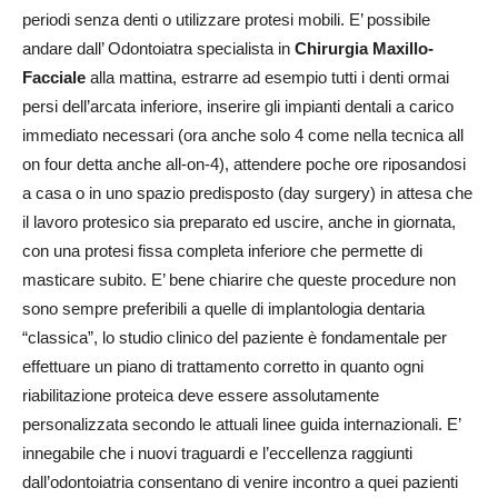
periodi senza denti o utilizzare protesi mobili. E’ possibile
andare dall’ Odontoiatra specialista in
Chirurgia Maxillo-
Facciale
alla mattina, estrarre ad esempio tutti i denti ormai
persi dell’arcata inferiore, inserire gli impianti dentali a carico
immediato necessari (ora anche solo 4 come nella tecnica all
on four detta anche all-on-4), attendere poche ore riposandosi
a casa o in uno spazio predisposto (day surgery) in attesa che
il lavoro protesico sia preparato ed uscire, anche in giornata,
con una protesi fissa completa inferiore che permette di
masticare subito. E’ bene chiarire che queste procedure non
sono sempre preferibili a quelle di implantologia dentaria
“classica”, lo studio clinico del paziente è fondamentale per
effettuare un piano di trattamento corretto in quanto ogni
riabilitazione proteica deve essere assolutamente
personalizzata secondo le attuali linee guida internazionali. E’
innegabile che i nuovi traguardi e l’eccellenza raggiunti
dall’odontoiatria consentano di venire incontro a quei pazienti