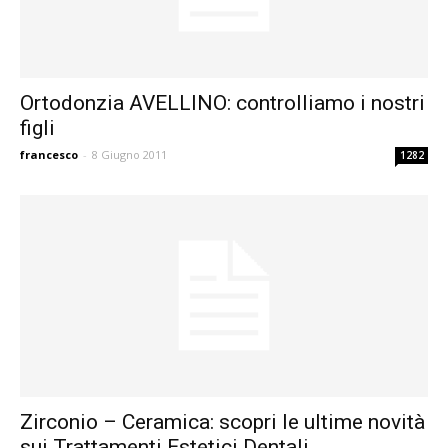
Ortodonzia AVELLINO: controlliamo i nostri
figli
francesco
-
8 Giugno 2011
1282
Zirconio – Ceramica: scopri le ultime novità
sui Trattamenti Estetici Dentali