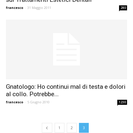
francesco
-
31 Maggio 2011
280
Gnatologo: Ho continui mal di testa e dolori
al collo. Potrebbe...
francesco
-
5 Giugno 2010
1230
1
2
3