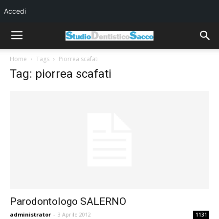
Accedi
Home
Tags
Piorrea scafati
Tag: piorrea scafati
Parodontologo SALERNO
administrator
-
3 Aprile 2012
1131