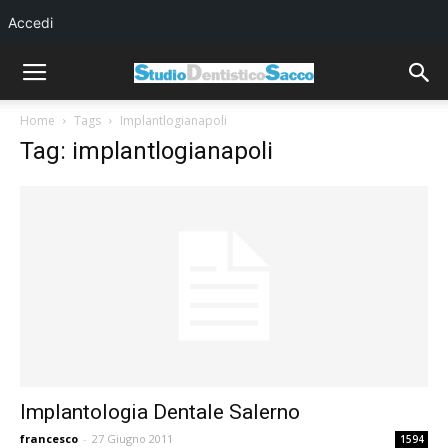
Accedi
Home
Tags
Implantlogianapoli
Tag: implantlogianapoli
Implantologia Dentale Salerno
francesco
-
27 Giugno 2011
1594