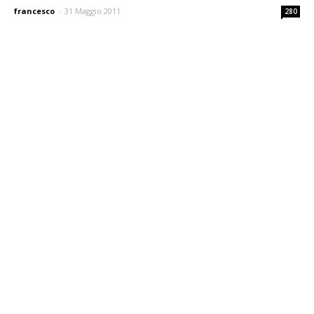
francesco
-
31 Maggio 2011
280